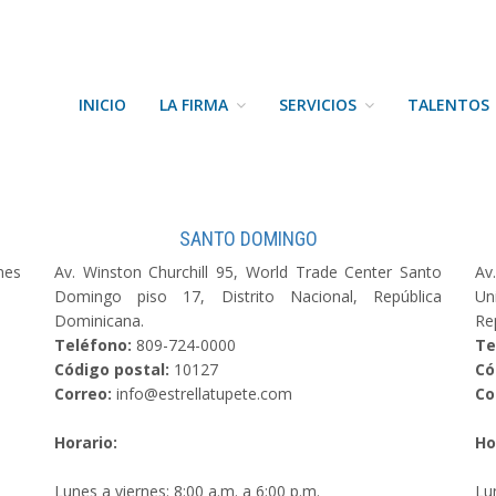
INICIO
LA FIRMA
SERVICIOS
TALENTOS
SANTO DOMINGO
nes
Av. Winston Churchill 95, World Trade Center Santo
Av
Domingo piso 17, Distrito Nacional, República
Un
Dominicana.
Re
Teléfono:
809-724-0000
Te
Código postal:
10127
Có
Correo:
info@estrellatupete.com
Co
Horario:
Ho
Lunes a viernes: 8:00 a.m. a 6:00 p.m.
Lu