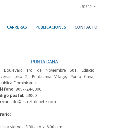
Español
CARRERAS
PUBLICACIONES
CONTACTO
PUNTA CANA
. Boulevard 1ro. de Noviembre 501, Edificio
iversal piso 2, Puntacana Village, Punta Cana,
pública Dominicana.
léfono:
809-724-0000
digo postal:
23000
rreo:
info@estrellatupete.com
rario:
nes a viernes: 8:00 a.m. a 6:00 p.m.